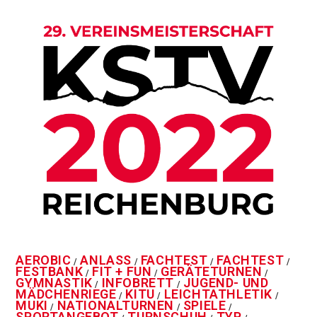
AEROBIC
ANLASS
FACHTEST
FACHTEST
/
/
/
/
FESTBANK
FIT + FUN
GERÄTETURNEN
/
/
/
GYMNASTIK
INFOBRETT
JUGEND- UND
/
/
MÄDCHENRIEGE
KITU
LEICHTATHLETIK
/
/
/
MUKI
NATIONALTURNEN
SPIELE
/
/
/
SPORTANGEBOT
TURNSCHUH
TYP