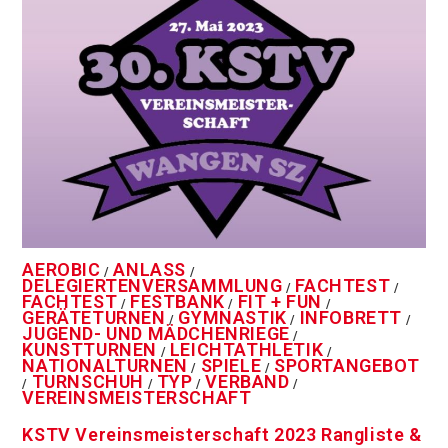
AEROBIC
ANLASS
/
/
DELEGIERTENVERSAMMLUNG
FACHTEST
/
/
FACHTEST
FESTBANK
FIT + FUN
/
/
/
GERÄTETURNEN
GYMNASTIK
INFOBRETT
/
/
/
JUGEND- UND MÄDCHENRIEGE
/
KUNSTTURNEN
LEICHTATHLETIK
/
/
NATIONALTURNEN
SPIELE
SPORTANGEBOT
/
/
TURNSCHUH
TYP
VERBAND
/
/
/
/
VEREINSMEISTERSCHAFT
KSTV Vereinsmeisterschaft 2023 Rangliste &