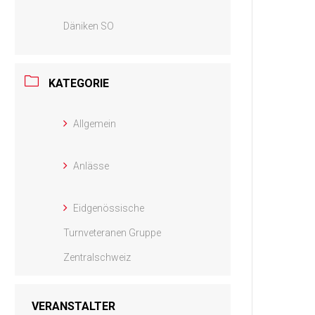
Däniken SO
KATEGORIE
Allgemein
Anlässe
Eidgenössische
Turnveteranen Gruppe
Zentralschweiz
VERANSTALTER